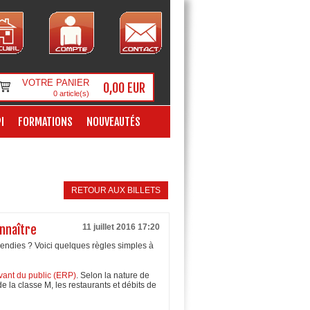
VOTRE PANIER
0,00 EUR
0
article(s)
I
FORMATIONS
NOUVEAUTÉS
RETOUR AUX BILLETS
nnaître
11 juillet 2016 17:20
ncendies ? Voici quelques règles simples à
vant du public (ERP)
. Selon la nature de
e la classe M, les restaurants et débits de