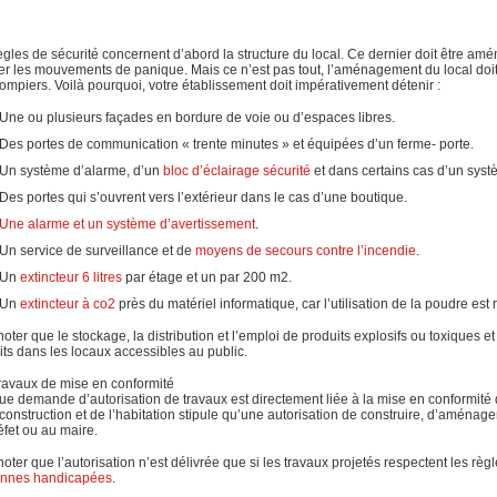
ègles de sécurité concernent d’abord la structure du local. Ce dernier doit être am
ter les mouvements de panique. Mais ce n’est pas tout, l’aménagement du local doit
ompiers. Voilà pourquoi, votre établissement doit impérativement détenir :
Une ou plusieurs façades en bordure de voie ou d’espaces libres.
Des portes de communication « trente minutes » et équipées d’un ferme- porte.
Un système d’alarme, d’un
bloc d’éclairage sécurité
et dans certains cas d’un syst
Des portes qui s’ouvrent vers l’extérieur dans le cas d’une boutique.
Une alarme et un système d’avertissement
.
Un service de surveillance et de
moyens de secours contre l’incendie
.
Un
extincteur 6 litres
par étage et un par 200 m2.
Un
extincteur à co2
près du matériel informatique, car l’utilisation de la poudre est
noter que le stockage, la distribution et l’emploi de produits explosifs ou toxiques e
dits dans les locaux accessibles au public.
ravaux de mise en conformité
e demande d’autorisation de travaux est directement liée à la mise en conformité 
 construction et de l’habitation stipule qu’une autorisation de construire, d’aménag
éfet ou au maire.
noter que l’autorisation n’est délivrée que si les travaux projetés respectent les règl
onnes handicapées
.