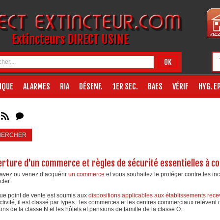
Extincteurs DIRECT USINE
OK
IQUE
ALARMES
RIA
DÉSENF.
1ER SEC.
BAES
VÉRIF
HYG. EP
HERCHER
rture d'un commerce et règles de sécurité essentielles à co
avez ou venez d’acquérir
un commerce
et vous souhaitez le protéger contre les i
cter.
e point de vente est soumis aux
dispositions applicables aux établissements rece
ctivité, il est classé par types : les commerces et les centres commerciaux relèvent d
ons de la classe N et les hôtels et pensions de famille de la classe O.