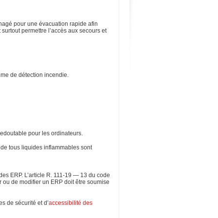
énagé pour une évacuation rapide afin
 surtout permettre l’accès aux secours et
ème de détection incendie.
 redoutable pour les ordinateurs.
t de tous liquides inflammables sont
des ERP. L’article R. 111-19 — 13 du code
er ou de modifier un ERP doit être soumise
es de sécurité et d’
accessibilité des