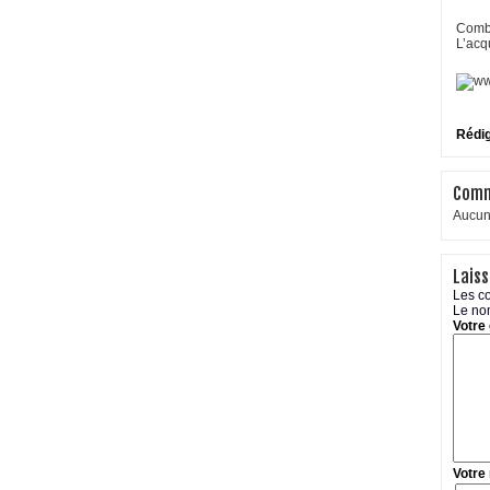
Combi
L’acq
Rédi
Comm
Aucun 
Lais
Les co
Le nom
Votre
Votre