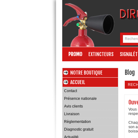
PROMO
EXTINCTEURS
SIGNALÉT
Blog
NOTRE BOUTIQUE
ACCUEIL
REC
Contact
Présence nationale
Ouve
Avis clients
Vous 
respe
Livraison
Règlementation
Chaqu
son a
Diagnostic gratuit
boiss
Actualité