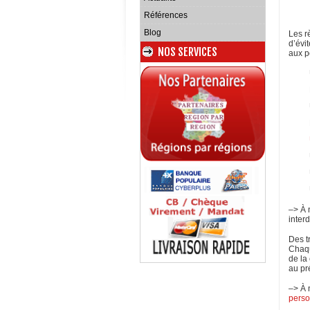
Références
Blog
Les r
d’évi
NOS SERVICES
aux p
–> À 
inter
Des t
Chaqu
de la
au pr
–> À 
pers