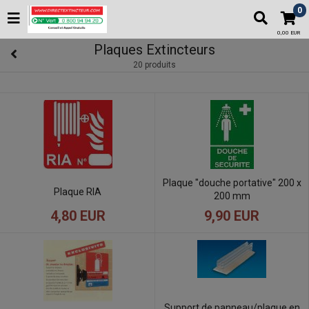
0
0,00 EUR
Plaques Extincteurs
20 produits
Plaque "douche portative" 200 x
Plaque RIA
200 mm
4,80 EUR
9,90 EUR
Support de panneau/plaque en