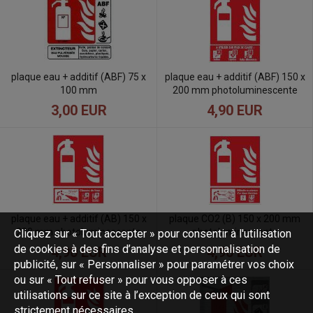
plaque eau + additif (ABF) 75 x
plaque eau + additif (ABF) 150 x
100 mm
200 mm photoluminescente
3,00 EUR
4,90 EUR
plaque eau + additif (AB) 150 x
plaque CO2 (B) 150 x 200 mm
200 mm photoluminescente
photoluminescente
Cliquez sur « Tout accepter » pour consentir à l'utilisation
de cookies à des fins d’analyse et personnalisation de
4,90 EUR
4,90 EUR
publicité, sur « Personnaliser » pour paramétrer vos choix
ou sur « Tout refuser » pour vous opposer à ces
utilisations sur ce site à l’exception de ceux qui sont
strictement nécessaires.